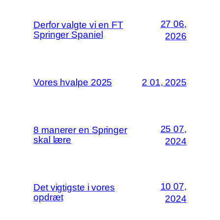
27 06,
Derfor valgte vi en FT
Springer Spaniel
2026
Vores hvalpe 2025
2 01, 2025
25 07,
8 manerer en Springer
skal lære
2024
10 07,
Det vigtigste i vores
opdræt
2024