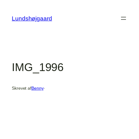
Spring
til
Lundshøjgaard
indhold
IMG_1996
Skrevet af
Benny
·