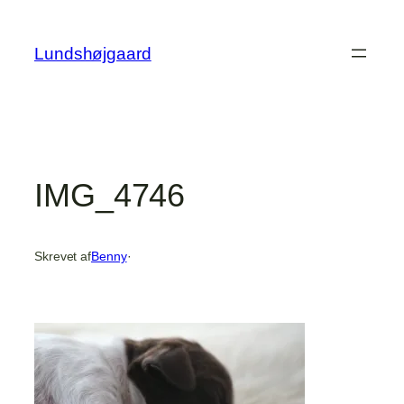
Spring
til
Lundshøjgaard
indhold
IMG_4746
Skrevet af
Benny
·