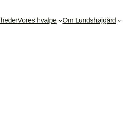
heder
Vores hvalpe
Om Lundshøjgård