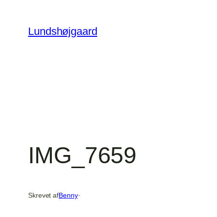
Spring
til
Lundshøjgaard
indhold
IMG_7659
Skrevet af
Benny
·