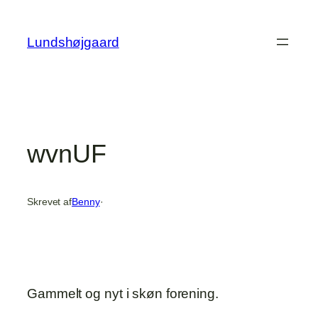
Spring
til
Lundshøjgaard
indhold
wvnUF
Skrevet af
Benny
·
Gammelt og nyt i skøn forening.