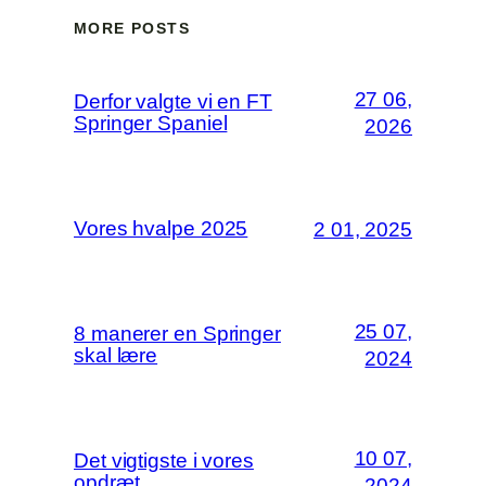
MORE POSTS
27 06,
Derfor valgte vi en FT
Springer Spaniel
2026
Vores hvalpe 2025
2 01, 2025
25 07,
8 manerer en Springer
skal lære
2024
10 07,
Det vigtigste i vores
opdræt
2024