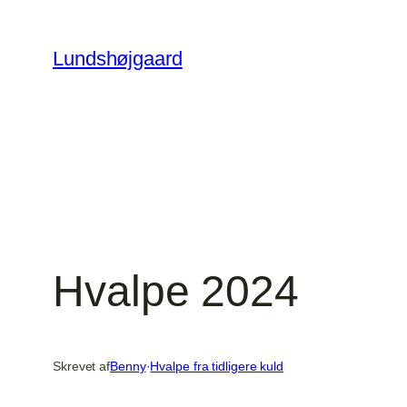
Spring
til
Lundshøjgaard
indhold
Hvalpe 2024
Skrevet af
Benny
·
Hvalpe fra tidligere kuld