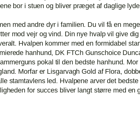
ene bor i stuen og bliver præget af daglige lyde,
en med andre dyr i familien. Du vil få en meg
ter mod vejr og vind. Din nye hvalp vil give di
 overalt. Hvalpen kommer med en formidabel sta
ræmierede hanhund, DK FTCh Gunschoice Dunca
Hammerguns pokal til den bedste hanhund. Mo
gland. Morfar er Lisgarvagh Gold af Flora, dobb
lle stamtavlens led. Hvalpene arver det bedste
uligheden for succes bliver langt større med en