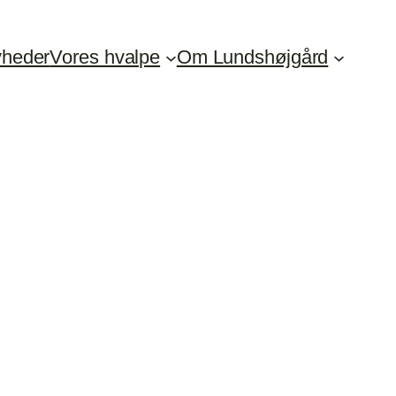
heder
Vores hvalpe
Om Lundshøjgård