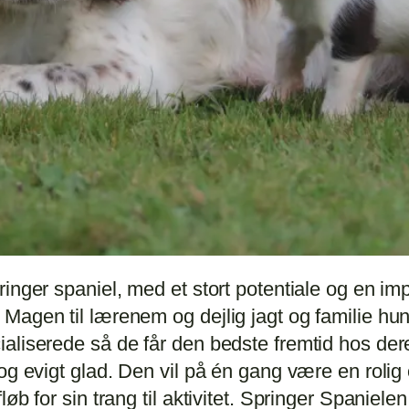
ringer spaniel, med et stort potentiale og en 
Magen til lærenem og dejlig jagt og familie hun
aliserede så de får den bedste fremtid hos dere
og evigt glad. Den vil på én gang være en rolig
b for sin trang til aktivitet. Springer Spanielen