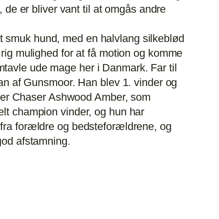
 de er bliver vant til at omgås andre
et smuk hund, med en halvlang silkeblød
g rig mulighed for at få motion og komme
mtavle ude mage her i Danmark. Far til
n af Gunsmoor. Han blev 1. vinder og
r er Chaser Ashwood Amber, som
elt champion vinder, og hun har
 fra forældre og bedsteforældrene, og
 god afstamning.